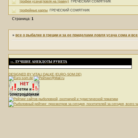
трофеи усача(ловля на травку)
ГРЕЧЕСКИЙ СОМЯТНИК
трофейные карпы
ГРЕЧЕСКИЙ СОМЯТНИК
Страница:
1
»
все о рыбалке в греции и за ее приделами ловля усача сома и вс
.
::. ЛУЧШИЕ АНЕКДОТЫ РУНЕТА
DESIGNED BY VITALI DALKE (EURO-SOM.DE)