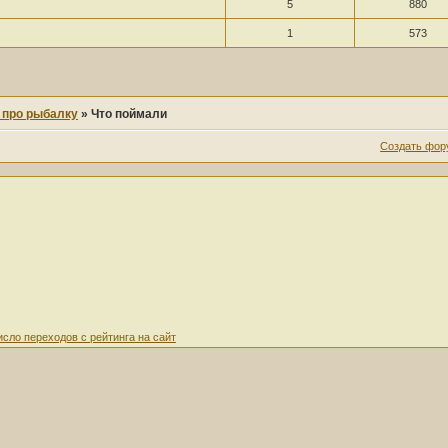
5
880
1
573
е про рыбалку
»
Что поймали
Создать фор