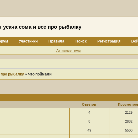
я усача сома и все про рыбалку
орум
Участники
Правила
Поиск
Регистрация
Вой
Активные темы
е про рыбалку
»
Что поймали
Ответов
Просмотро
4
2129
8
2882
49
5500