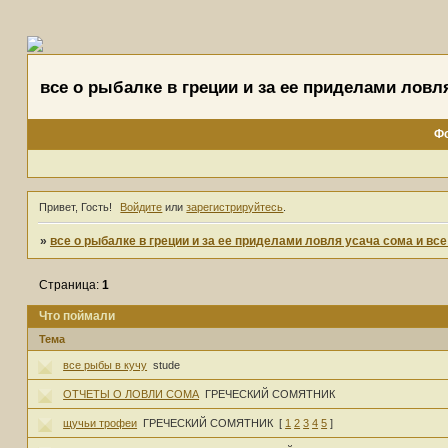
все о рыбалке в греции и за ее приделами ловл
Ф
Привет, Гость!
Войдите
или
зарегистрируйтесь
.
»
все о рыбалке в греции и за ее приделами ловля усача сома и вс
Страница:
1
Что поймали
Тема
все рыбы в кучу
stude
ОТЧЕТЫ О ЛОВЛИ СОМА
ГРЕЧЕСКИЙ СОМЯТНИК
щучьи трофеи
ГРЕЧЕСКИЙ СОМЯТНИК
[
1
2
3
4
5
]