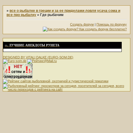
»
все о рыбалке в греции и за ее приделами ловля усача сома и
все про рыбалку
»
Где рыбачим
Создать форум
|
Помощь по форуму
.
::. ЛУЧШИЕ АНЕКДОТЫ РУНЕТА
DESIGNED BY VITALI DALKE (EURO-SOM.DE)