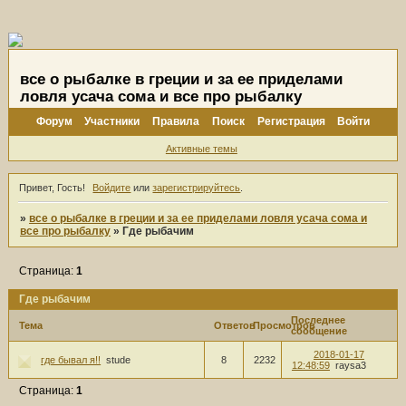
все о рыбалке в греции и за ее приделами
ловля усача сома и все про рыбалку
Форум
Участники
Правила
Поиск
Регистрация
Войти
Активные темы
Привет, Гость!
Войдите
или
зарегистрируйтесь
.
»
все о рыбалке в греции и за ее приделами ловля усача сома и
все про рыбалку
»
Где рыбачим
Страница:
1
Где рыбачим
Последнее
Тема
Ответов
Просмотров
сообщение
2018-01-17
где бывал я!!
stude
8
2232
12:48:59
raysa3
Страница:
1