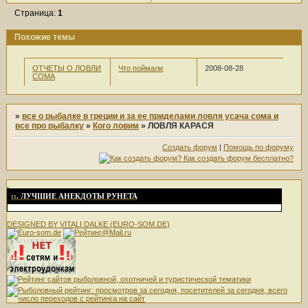
Страница:
1
Похожие темы
ОТЧЕТЫ О ЛОВЛИ
Что поймали
2008-08-28
СОМА
»
все о рыбалке в греции и за ее приделами ловля усача сома и
все про рыбалку
»
Кого ловим
»
ЛОВЛЯ КАРАСЯ
Создать форум
|
Помощь по форуму
.
::. ЛУЧШИЕ АНЕКДОТЫ РУНЕТА
DESIGNED BY VITALI DALKE (EURO-SOM.DE)