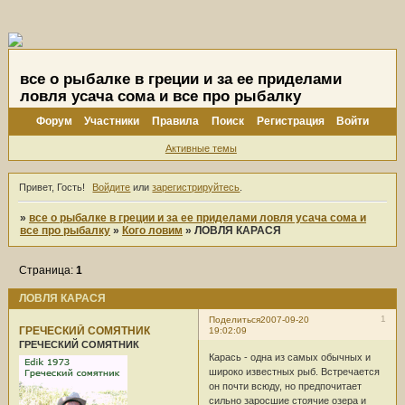
все о рыбалке в греции и за ее приделами
ловля усача сома и все про рыбалку
Форум
Участники
Правила
Поиск
Регистрация
Войти
Активные темы
Привет, Гость!
Войдите
или
зарегистрируйтесь
.
»
все о рыбалке в греции и за ее приделами ловля усача сома и
все про рыбалку
»
Кого ловим
»
ЛОВЛЯ КАРАСЯ
Страница:
1
ЛОВЛЯ КАРАСЯ
1
Поделиться
2007-09-20
ГРЕЧЕСКИЙ СОМЯТНИК
19:02:09
ГРЕЧЕСКИЙ СОМЯТНИК
Карась - одна из самых обычных и
широко известных рыб. Встречается
он почти всюду, но предпочитает
сильно заросшие стоячие озера и