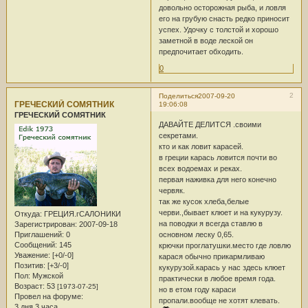
довольно осторожная рыба, и ловля
его на грубую снасть редко приносит
успех. Удочку с толстой и хорошо
заметной в воде леской он
предпочитает обходить.
0
2
Поделиться
2007-09-20
ГРЕЧЕСКИЙ СОМЯТНИК
19:06:08
ГРЕЧЕСКИЙ СОМЯТНИК
ДАВАЙТЕ ДЕЛИТСЯ .своими
секретами.
кто и как ловит карасей.
в греции карась ловится почти во
всех водоемах и реках.
первая наживка для него конечно
червяк.
так же кусок хлеба,белые
черви.,бывает клюет и на кукурузу.
Откуда:
ГРЕЦИЯ.гСАЛОНИКИ
на поводки я всегда ставлю в
Зарегистрирован
: 2007-09-18
Приглашений:
0
основном леску 0,65.
Сообщений:
145
крючки проглатушки.место где ловлю
Уважение:
[+0/-0]
карася обычно прикармливаю
Позитив:
[+3/-0]
кукурузой.карась у нас здесь клюет
Пол:
Мужской
практически в любое время года.
Возраст:
53
[1973-07-25]
но в етом году караси
Провел на форуме:
пропали.вообще не хотят клевать.
3 дня 3 часа