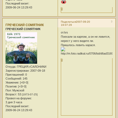
Последний визит:
2009-06-24 13:29:43
0
3
Поделиться
2007-09-20
ГРЕЧЕСКИЙ СОМЯТНИК
19:07:29
ГРЕЧЕСКИЙ СОМЯТНИК
от.lvs
Поехали за карпом, а он не ловится,
нерест у него видите ли.
Пришлось ловить карася.
0
Откуда:
ГРЕЦИЯ.гСАЛОНИКИ
Зарегистрирован
: 2007-09-18
Приглашений:
0
Сообщений:
145
Уважение:
[+0/-0]
Позитив:
[+3/-0]
Пол:
Мужской
Возраст:
53
[1973-07-25]
Провел на форуме:
3 дня 3 часа
Последний визит:
2009-06-24 13:29:43