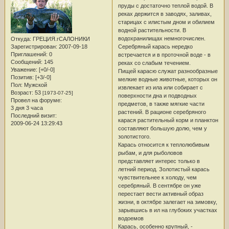
пруды с достаточно теплой водой. В
реках держится в заводях, заливах,
старицах с илистым дном и обилием
водной растительности. В
водохранилищах немногочислен.
Откуда:
ГРЕЦИЯ.гСАЛОНИКИ
Серебряный карась нередко
Зарегистрирован
: 2007-09-18
Приглашений:
0
встречается и в проточной воде - в
Сообщений:
145
реках со слабым течением.
Уважение:
[+0/-0]
Пищей карасю служат разнообразные
Позитив:
[+3/-0]
мелкие водные животные, которых он
Пол:
Мужской
извлекает из ила или собирает с
Возраст:
53
[1973-07-25]
поверхности дна и подводных
Провел на форуме:
предметов, в также мягкие части
3 дня 3 часа
растений. В рационе серебряного
Последний визит:
карася растительный корм и планктон
2009-06-24 13:29:43
составляют большую долю, чем у
золотистого.
Карась относится к теплолюбивым
рыбам, и для рыболовов
представляет интерес только в
летний период. Золотистый карась
чувствительнее к холоду, чем
серебряный. В сентябре он уже
перестает вести активный образ
жизни, в октябре залегает на зимовку,
зарывшись в ил на глубоких участках
водоемов
Карась, особенно крупный, -