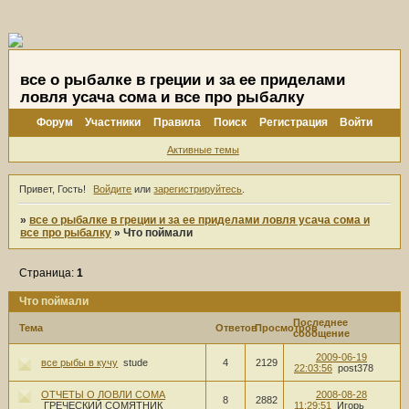
все о рыбалке в греции и за ее приделами
ловля усача сома и все про рыбалку
Форум
Участники
Правила
Поиск
Регистрация
Войти
Активные темы
Привет, Гость!
Войдите
или
зарегистрируйтесь
.
»
все о рыбалке в греции и за ее приделами ловля усача сома и
все про рыбалку
»
Что поймали
Страница:
1
Что поймали
Последнее
Тема
Ответов
Просмотров
сообщение
2009-06-19
все рыбы в кучу
stude
4
2129
22:03:56
post378
ОТЧЕТЫ О ЛОВЛИ СОМА
2008-08-28
8
2882
ГРЕЧЕСКИЙ СОМЯТНИК
11:29:51
Игорь