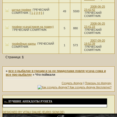
2008-06-25
щучьи трофеи
ГРЕЧЕСКИЙ
23:42:42
49
5500
СОМЯТНИК
[
1
2
3
4
5
]
ГРЕЧЕСКИЙ
СОМЯТНИК
2008-06-25
трофеи усача(ловля на травку)
23:41:15
5
880
ГРЕЧЕСКИЙ СОМЯТНИК
ГРЕЧЕСКИЙ
СОМЯТНИК
2007-09-20
трофейные карпы
ГРЕЧЕСКИЙ
19:52:39
1
573
СОМЯТНИК
ГРЕЧЕСКИЙ
СОМЯТНИК
Страница:
1
»
все о рыбалке в греции и за ее приделами ловля усача сома и
все про рыбалку
»
Что поймали
Создать форум
|
Помощь по форуму
.
::. ЛУЧШИЕ АНЕКДОТЫ РУНЕТА
DESIGNED BY VITALI DALKE (EURO-SOM.DE)