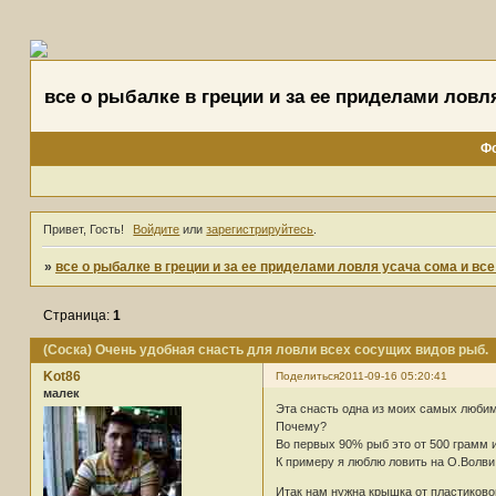
все о рыбалке в греции и за ее приделами ловл
Ф
Привет, Гость!
Войдите
или
зарегистрируйтесь
.
»
все о рыбалке в греции и за ее приделами ловля усача сома и вс
Страница:
1
(Соска) Очень удобная снасть для ловли всех сосущих видов рыб.
Kot86
Поделиться
2011-09-16 05:20:41
малек
Эта снасть одна из моих самых люби
Почему?
Во первых 90% рыб это от 500 грамм и
К примеру я люблю ловить на О.Волви, 
Итак нам нужна крышка от пластиково