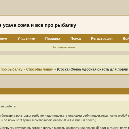
я усача сома и все про рыбалку
орум
Участники
Правила
Поиск
Регистрация
Вой
Активные темы
е про рыбалку
»
Способы ловли
»
(Соска) Очень удобная снасть для ловли
мых ребята.
 больше,а во вторых рыбу не надо подсекать,она сама себя подсекает,и после любой 
и за ночь на 3 донки я вытаскиваю около 20 кг.По мне ни плохо:)
й бутылки,грузило вылетое в форме манеты,саморез или обычный болт с гайкой,пару т