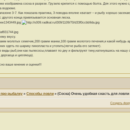
нке изображена соска в разрезе. Грузило крепится с помощью болта. Для этого нужно
а водоеме.
пазоне 3-7. Как показала практика, 3 поводка вполне хватает – и рыбу хорошо засек
с другого конца привязывается основная леска.
ему вкусу.
грамм молотых семечик,200 грамм манки,100 грамм молотого печения,и какой нибудь а
их одеть по шарику пинопласта и утопить(легче рыба его затянет).
е виды рыб,они как пылесосы,плавают по дну и фильтруют тину,наткнувшись на нашу с
 дергаеца и ципляеца).
но ваше мнение и оценки!!!
е про рыбалку
»
Способы ловли
»
(Соска) Очень удобная снасть для ловли
Создать фор