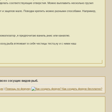
 сделать соответствующие отверстия. Можно выплавить несколько грузил
ают и зацепов мало. Поводки крепить можно разными способами. Например,
роматизатор ,я предпочитаю ваниль,анис или канаплю.
оску,рыба втягивает в себя честицы теста,ну и с ними наш
 всех сосущих видов рыб.
ум
|
Помощь по форуму