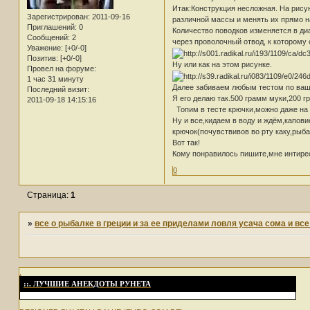
Итак:Конструкция несложная. На рису
Зарегистрирован
: 2011-09-16
различной массы и менять их прямо н
Приглашений:
0
Количество поводков изменяется в диа
Сообщений:
2
через проволочный отвод, к которому 
Уважение:
[+0/-0]
Позитив:
[+0/-0]
Ну или как на этом рисунке.
Провел на форуме:
1 час 31 минуту
Далее забиваем любым тестом по ваш
Последний визит:
Я его делаю так.500 грамм муки,200 
2011-09-18 14:15:16
Топим в тесте крючки,можно даже на н
Ну и все,кидаем в воду и ждём,капови
крючок(почувствивов во рту каку,рыба
Вот так!
Кому понравилось пишите,мне интирес
0
Страница:
1
»
все о рыбалке в греции и за ее приделами ловля усача сома и вс
.
::. ЛУЧШИЕ АНЕКДОТЫ РУНЕТА