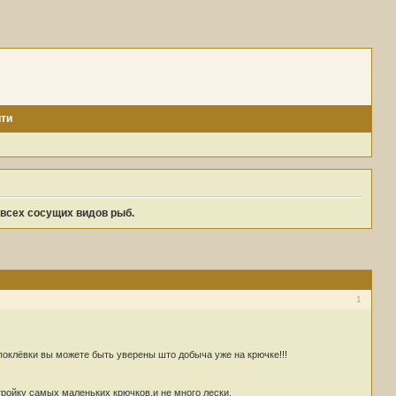
ти
 всех сосущих видов рыб.
1
поклёвки вы можете быть уверены што добыча уже на крючке!!!
ройку самых маленьких крючков,и не много лески.