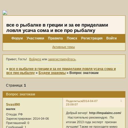
все о рыбалке в греции и за ее приделами
ловля усача сома и все про рыбалку
Форум
Участники
Правила
Поиск
Регистрация
Войти
Активные темы
Привет, Гость!
Войдите
или
зарегистрируйтесь
.
»
все о рыбалке в греции и за ее приделами ловля усача сома и
все про рыбалку
»
Будем знакомы
»
Вопрос знатокам
Страница:
1
Вопрос знатокам
1
Поделиться
2014-04-07
Svasil90
23:09:07
малек
Добрый вечер!
http://impalainc.com/
Откуда:
РФ
Настоятельно рекомендую. По
Зарегистрирован
: 2014-04-06
итогам 2013 года эксперт признан
Приглашений:
0
лучшим! Также не проходите мимо
Сообщений:
1