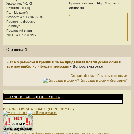
Продается сайт!
http://bigben-
Уважение:
[+0/-0]
online.ru/
Позитив:
[+0/-0]
Пол:
Мужской
0
Возраст:
47
[1979-03-10]
Провел на форуме:
12 минут
Последний визит:
2014-04-07 23:09:12
Страница:
1
»
все о рыбалке в греции и за ее приделами ловля усача сома и
все про рыбалку
»
Будем знакомы
»
Вопрос знатокам
Создать форум
|
Помощь по форуму
.
::. ЛУЧШИЕ АНЕКДОТЫ РУНЕТА
DESIGNED BY VITALI DALKE (EURO-SOM.DE)