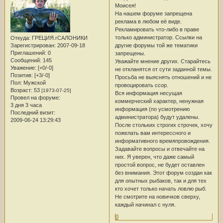
Mоисея!
На нашем форуме запрещена
реклама в любом её виде.
Рекламировать что-либо в праве
только администратор. Ссылки на
Откуда:
ГРЕЦИЯ.гСАЛОНИКИ
другие форумы той же тематики
Зарегистрирован
: 2007-09-18
Приглашений:
0
запрещены.
Сообщений:
145
Уважайте мнение других. Старайтесь
Уважение:
[+0/-0]
не откланятся от сути заданной темы.
Позитив:
[+3/-0]
Просьба не выяснять отношений и не
Пол:
Мужской
провоцировать ссор.
Возраст:
53
[1973-07-25]
Вся информация несущая
Провел на форуме:
коммерческий характер, ненужная
3 дня 3 часа
информация (по усмотрению
Последний визит:
администратора) будут удалены.
2009-06-24 13:29:43
После стольких строгих строчек, хочу
пожелать вам интерессного и
информативного времяпровождения.
Задавайте вопросы и отвечайте на
них. Я уверен, что даже самый
простой вопрос, не будет оставлен
без внимания. Этот форум создан как
для опытных рыбаков, так и для тех
кто хочет только начать ловлю рыб.
Не смотрите на новичков сверху,
каждый начинал с нуля.
0