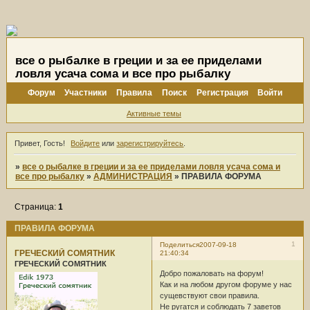
все о рыбалке в греции и за ее приделами
ловля усача сома и все про рыбалку
Форум
Участники
Правила
Поиск
Регистрация
Войти
Активные темы
Привет, Гость!
Войдите
или
зарегистрируйтесь
.
»
все о рыбалке в греции и за ее приделами ловля усача сома и
все про рыбалку
»
АДМИНИСТРАЦИЯ
»
ПРАВИЛА ФОРУМА
Страница:
1
ПРАВИЛА ФОРУМА
1
Поделиться
2007-09-18
ГРЕЧЕСКИЙ СОМЯТНИК
21:40:34
ГРЕЧЕСКИЙ СОМЯТНИК
Добро пожаловать на форум!
Как и на любом другом форуме у нас
сущевствуют свои правила.
Hе ругатся и соблюдать 7 заветов