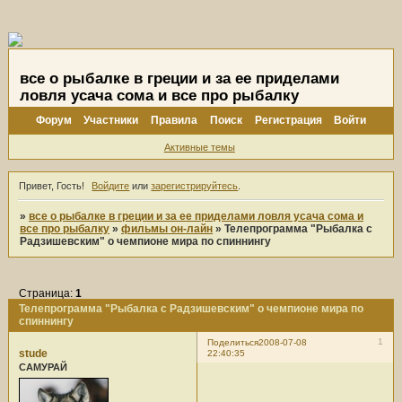
все о рыбалке в греции и за ее приделами
ловля усача сома и все про рыбалку
Форум
Участники
Правила
Поиск
Регистрация
Войти
Активные темы
Привет, Гость!
Войдите
или
зарегистрируйтесь
.
»
все о рыбалке в греции и за ее приделами ловля усача сома и
все про рыбалку
»
фильмы он-лайн
»
Телепрограмма "Рыбалка с
Радзишевским" о чемпионе мира по спиннингу
Страница:
1
Телепрограмма "Рыбалка с Радзишевским" о чемпионе мира по
спиннингу
1
Поделиться
2008-07-08
stude
22:40:35
САМУРАЙ