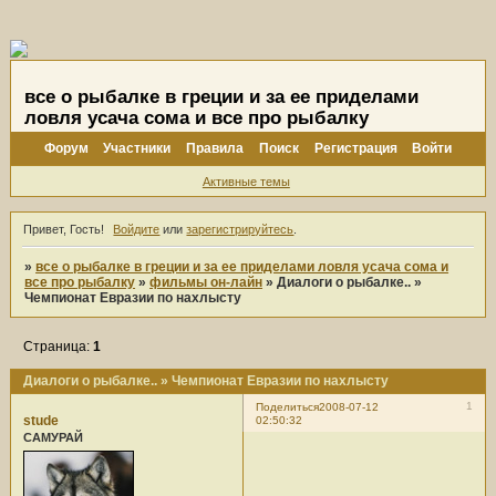
все о рыбалке в греции и за ее приделами
ловля усача сома и все про рыбалку
Форум
Участники
Правила
Поиск
Регистрация
Войти
Активные темы
Привет, Гость!
Войдите
или
зарегистрируйтесь
.
»
все о рыбалке в греции и за ее приделами ловля усача сома и
все про рыбалку
»
фильмы он-лайн
»
Диалоги о рыбалке.. »
Чемпионат Евразии по нахлысту
Страница:
1
Диалоги о рыбалке.. » Чемпионат Евразии по нахлысту
1
Поделиться
2008-07-12
stude
02:50:32
САМУРАЙ