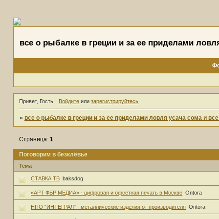
все о рыбалке в греции и за ее приделами ловл
Ф
Привет, Гость!
Войдите
или
зарегистрируйтесь
.
»
все о рыбалке в греции и за ее приделами ловля усача сома и вс
Страница:
1
Поговорим в безклёвье
Тема
СТАВКА ТВ
baksdog
«АРТ ФБР МЕДИА» - цифровая и офсетная печать в Москве
Ontora
НПО "ИНТЕГРАЛ" - металлические изделия от производителя
Ontora