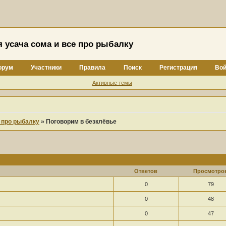
я усача сома и все про рыбалку
орум
Участники
Правила
Поиск
Регистрация
Вой
Активные темы
е про рыбалку
»
Поговорим в безклёвье
Ответов
Просмотро
0
79
0
48
0
47