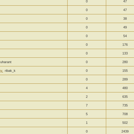
0
47
0
47
0
38
0
49
0
54
0
176
0
133
suharant
0
280
у.
ribak_k
0
155
0
289
4
480
2
635
7
735
5
708
1
502
0
2439