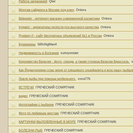
Работа заграницей
Qiwi
Монтаж сайдинга в Москве под ключ
Ontora
Belweder - интернет-магазин современной косметики
Ontora
Irrigator - ирригаторы полости рта высокого качества
Ontora
Prodam-rf - сайт бесплатных объявлений №1 в России
Ontora
Букмекеры
StRoNgMan4
Недвижимость в Болгарии
sunnyestate
Королевство Бельгия - фото, города, а также столица Бельгии Брюссель.
Как Йодантипирин спас меня от клещевого энцефалита и всю нашу рыбалк
Ловля рыбы при помощи мобильного.
vova776
ВСТРЕЧИ
ГРЕЧЕСКИЙ СОМЯТНИК
видео
ГРЕЧЕСКИЙ СОМЯТНИК
фотографии с рыбалок
ГРЕЧЕСКИЙ СОМЯТНИК
Фото по любимым местам
ГРЕЧЕСКИЙ СОМЯТНИК
КАРТИНКИ,ВЫЛОВЛЕННЫЕ В МОРЕ
ГРЕЧЕСКИЙ СОМЯТНИК
БОЛЕЗНИ РЫБ
ГРЕЧЕСКИЙ СОМЯТНИК