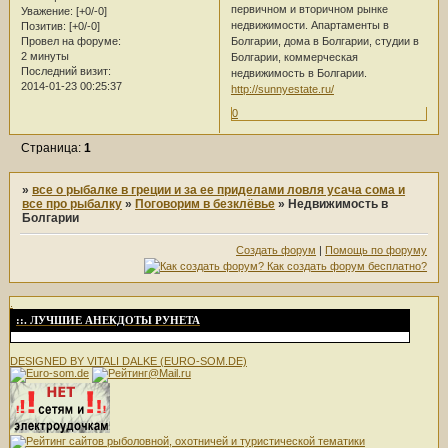
первичном и вторичном рынке
Уважение:
[+0/-0]
недвижимости. Апартаменты в
Позитив:
[+0/-0]
Болгарии, дома в Болгарии, студии в
Провел на форуме:
2 минуты
Болгарии, коммерческая
Последний визит:
недвижимость в Болгарии.
2014-01-23 00:25:37
http://sunnyestate.ru/
0
Страница:
1
»
все о рыбалке в греции и за ее приделами ловля усача сома и
все про рыбалку
»
Поговорим в безклёвье
»
Недвижимость в
Болгарии
Создать форум
|
Помощь по форуму
.
::. ЛУЧШИЕ АНЕКДОТЫ РУНЕТА
DESIGNED BY VITALI DALKE (EURO-SOM.DE)