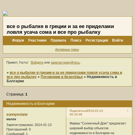
все о рыбалке в греции и за ее приделами
ловля усача сома и все про рыбалку
Форум
Участники
Правила
Поиск
Регистрация
Войти
Активные темы
Привет, Гость!
Войдите
или
зарегистрируйтесь
.
»
все о рыбалке в греции и за ее приделами ловля усача сома и
все про рыбалку
»
Поговорим в безклёвье
»
Недвижимость в
Болгарии
Страница:
1
Недвижимость в Болгарии
1
Поделиться
2014-01-13
sunnyestate
00:16:38
малек
Фирма "Солнечный Дом" предлагает
Зарегистрирован
: 2014-01-13
широкий выбор объектов
Приглашений:
0
недвижимости в Болгарии на
Сообщений:
1