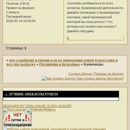
способны разбираться во всех
Позитив:
[+0/-0]
аспектах букмекерской деятельности.
Провел на форуме:
1 минуту
Давайте поговорим о букмекерских
Последний визит:
конторах, какой букмекерской
2018-02-14 14:34:04
конторой вы пользуетесь? Что
интересного можете рассказать?
Давайте обсудим)
0
Страница:
1
»
все о рыбалке в греции и за ее приделами ловля усача сома и
все про рыбалку
»
Поговорим в безклёвье
»
Букмекеры
Создать форум
|
Помощь по форуму
.
::. ЛУЧШИЕ АНЕКДОТЫ РУНЕТА
DESIGNED BY VITALI DALKE (EURO-SOM.DE)