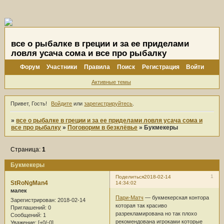
все о рыбалке в греции и за ее приделами
ловля усача сома и все про рыбалку
Форум
Участники
Правила
Поиск
Регистрация
Войти
Активные темы
Привет, Гость!
Войдите
или
зарегистрируйтесь
.
»
все о рыбалке в греции и за ее приделами ловля усача сома и
все про рыбалку
»
Поговорим в безклёвье
»
Букмекеры
Страница:
1
Букмекеры
1
Поделиться
2018-02-14
StRoNgMan4
14:34:02
малек
Пари-Матч
— букмекерская контора
Зарегистрирован
: 2018-02-14
которая так красиво
Приглашений:
0
разрекламирована но так плохо
Сообщений:
1
рекомендована игроками которые
Уважение:
[+0/-0]